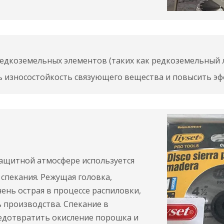
дкоземельных элементов (таких как редкоземельный ла
ь износостойкость связующего вещества и повысить эф
защитной атмосфере используется
 спекания. Режущая головка,
чень острая в процессе распиловки,
 производства. Спекание в
едотвратить окисление порошка и