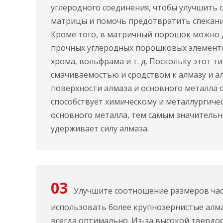
углеродного соединения, чтобы улучшить
матрицы и помочь предотвратить спекани
Кроме того, в матричный порошок можно 
прочных углеродных порошковых элементо
хрома, вольфрама и т. д. Поскольку этот 
смачиваемостью и сродством к алмазу и ал
поверхности алмаза и основного металла 
способствует химическому и металлургиче
основного металла, тем самым значитель
удерживает силу алмаза.
03
Улучшите соотношение размеров час
использовать более крупнозернистые алма
всегда оптимально. Из-за высокой твердо