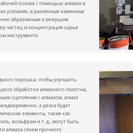
рабочей основе с помощью алмаза и
их условиях, а различные каменные
енно абразивным и режущим
мер частиц и концентрация сырья
ом инструменте.
одного порошка, чтобы улучшить
цессе обработки алмазного полотна,
шее сцепление с алмазом, алмаз
реждевременно, а резка будет
лические элементы, такие как
ель, вольфрам и т. д., могут быть
и алмаза слоем прочного