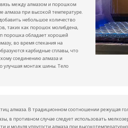
 связь между алмазом и порошком
е алмаза при высокой температуре.
добавить небольшое количество
в, таких как порошок молибдена,
тип порошка обладает хорошей
мазу, во время спекания на
образуются карбидные сплавы, что
скому соединению алмаза и
но улучшая монтаж шины. Тело
тиц алмаза. В традиционном соотношении режущая гол
зы, в противном случае следует использовать мелкозер
сти и модуля упругости алмаза при высокотемпературн