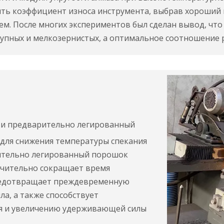
ить коэффициент износа инструмента, выбрав хороший
ем. После многих экспериментов был сделан вывод, что
упных и мелкозернистых, а оптимальное соотношение ра
 и предварительно легированный
для снижения температуры спекания
рительно легированный порошок
ачительно сокращает время
редотвращает преждевременную
а, а также способствует
я и увеличению удерживающей силы