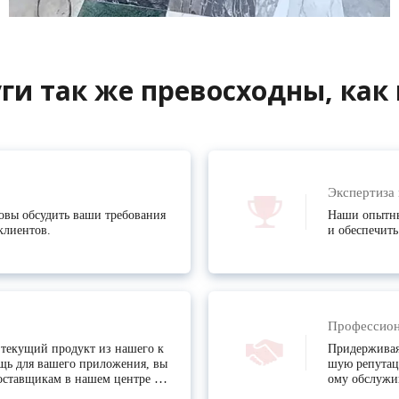
ги так же превосходны, как 
Экспертиза 
овы обсудить ваши требования
Наши опытны
клиентов.
и обеспечить
Профессион
 текущий продукт из нашего к
Придерживая
щь для вашего приложения, вы
шую репутац
поставщикам в нашем центре об
ому обслужи
м ценам.