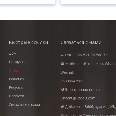
Быстрые ссылки
Связаться с нами
Дом
Тел.: 0086-571-86758131

Продукты
Мобильный телефон, Whats

О нас
Wechat:
Решения
15336543580
Ресурсы
Электронная почта:

Новости
vincent@lutools.com
Связаться с нами
Добавить: B606, здание JWK, 

Road, город Ханчжоу, провинц