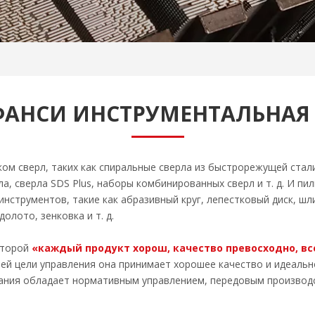
ФАНСИ ИНСТРУМЕНТАЛЬНАЯ
ом сверл, таких как спиральные сверла из быстрорежущей стали
а, сверла SDS Plus, наборы комбинированных сверл и т. д. И пи
оинструментов, такие как абразивный круг, лепестковый диск, 
долото, зенковка и т. д.
оторой
«каждый продукт хорош, качество превосходно, вс
воей цели управления она принимает хорошее качество и идеал
мпания обладает нормативным управлением, передовым произво