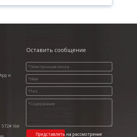
Оставить сообщение
App и
572# Xixi
Представлять на рассмотрение
ия