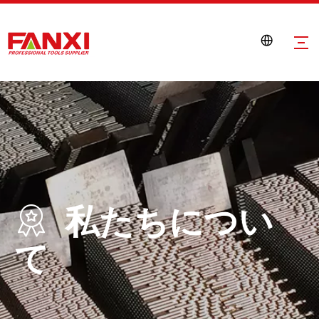
私たちについ

て