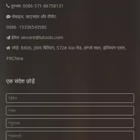
दूरभाष: 0086-571-86758131

मोबाइल, व्हाट्सएप और वीचैट:

0086- 15336543580
ईमेल:
vincent@lutools.com

जोड़ें: B606, JWK बिल्डिंग, 572# Xixi रोड, हांग्जो शहर, झेजियांग प्रांत,

PRChina
एक संदेश छोड़ें