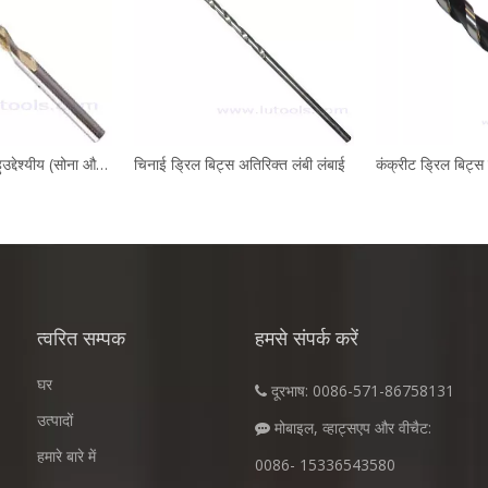
चिनाई ड्रिल बिट बहुउद्देश्यीय (सोना और चांदी)
चिनाई ड्रिल बिट्स अतिरिक्त लंबी लंबाई
त्वरित सम्पक
हमसे संपर्क करें
घर
दूरभाष: 0086-571-86758131

उत्पादों
मोबाइल, व्हाट्सएप और वीचैट:

हमारे बारे में
0086- 15336543580