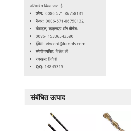
परिभाषित किया जाता है
फ़ोन:
0086-571-86758131
फैक्स:
0086-571-86758132
मोबाइल, व्हाट्सएप और वीचैट:
0086- 15336543580
ईमेल:
vincent@lutools.com
संपर्क व्यक्ति:
विंसेंट ली
स्काइप:
लिगेनी
QQ:
14845315
संबंधित उत्पाद