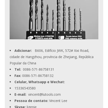
Adicionar:
B606, Edifício JWK, 572# Xixi Road,
cidade de Hangzhou, província de Zhejiang, República
Popular da China
Tel:
0086-571-86758131
Fax:
0086-571-86758132
Celular, Whatsapp e Wechat:
15336543580
E-mail:
vincent@lutools.com
Pessoa de contato:
Vincent Lee
Skype:
ligenie