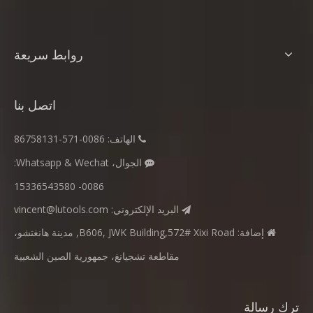
روابط سريعة
اتصل بنا
الهاتف: 0086-571-86758131

الجوال، Whatsapp & Wechat:

0086- 15336543580
البريد الإلكتروني:
vincent@lutools.com

إضافة: B606, JWK Building,572# Xixi Road, مدينة هانغتشو،

مقاطعة تشجيانغ، جمهورية الصين الشعبية
ترك رسالة