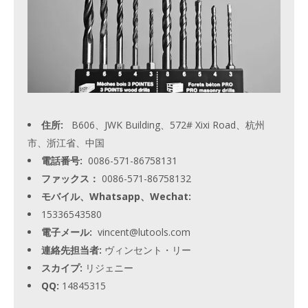
住所:
B606、JWK Building、572# Xixi Road、杭州
市、浙江省、中国
電話番号:
0086-571-86758131
ファックス：
0086-571-86758132
モバイル、Whatsapp、Wechat:
15336543580
電子メール:
vincent@lutools.com
連絡先担当者:
ヴィンセント・リー
スカイプ:
リジェニー
QQ:
14845315