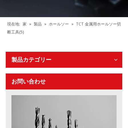
現在地:
家
»
製品
»
ホールソー
»
TCT 金属用ホールソー切
断工具(5)
製品カテゴリー
お問い合わせ