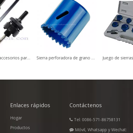
Portabrocas y accesorios para sierra perforadora
Sierra perforadora de grano de carburo de tungsteno
Enlaces rápidos
Contáctenos
Hogar
Tel: 0086-571-86758131

Productos
Móvil, Whatsapp y Wechat:
