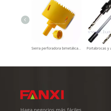
Sierra perforadora bimetálica HSS M42 con vástago hexagonal de 7/16'
Haga negocios más fáciles