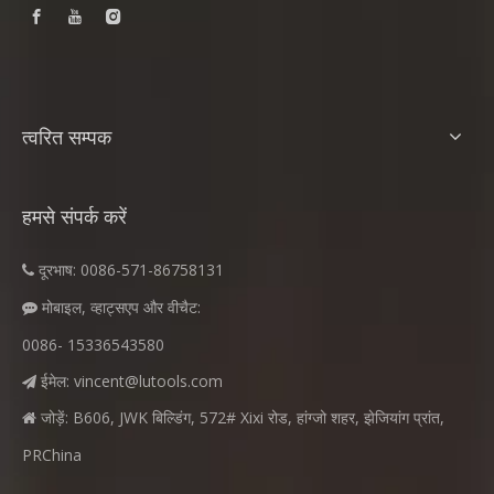
त्वरित सम्पक
हमसे संपर्क करें
दूरभाष: 0086-571-86758131

मोबाइल, व्हाट्सएप और वीचैट:

0086- 15336543580
ईमेल:
vincent@lutools.com

जोड़ें: B606, JWK बिल्डिंग, 572# Xixi रोड, हांग्जो शहर, झेजियांग प्रांत,

PRChina