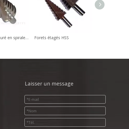
Foret étagé rainuré en spirale HSS
Forets étagés HSS
Laisser un message