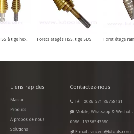
Forets étagés HSS à tige hexagonale
Forets étagés HSS, tige SDS
Liens rapides
Contactez-nous
Maison
Tél : 0086-571-86758131

Produits
Mobile, Whatsapp & Wechat :

À propos de nous
0086- 15336543580
Solutions
E-mail :
vincent@lutools.com
