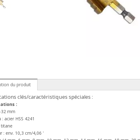
ption du produit
cations clés/caractéristiques spéciales :
ations :
 4-32 mm
 : acier HSS 4241
: titane
 : env. 10,3 cm/4,06 '