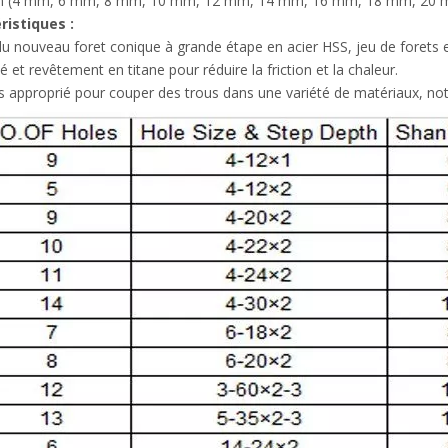
 (4 mm, 6 mm, 8 mm, 10 mm, 12 mm, 14 mm, 16 mm, 18 mm, 20 
ristiques :
t du nouveau foret conique à grande étape en acier HSS, jeu de forets e
té et revêtement en titane pour réduire la friction et la chaleur.
rès approprié pour couper des trous dans une variété de matériaux, notam