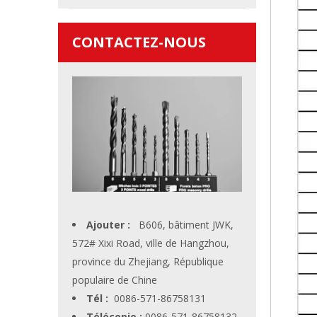
CONTACTEZ-NOUS
Ajouter :
B606, bâtiment JWK,
572# Xixi Road, ville de Hangzhou,
province du Zhejiang, République
populaire de Chine
Tél :
0086-571-86758131
Télécopie :
0086-571-86758132