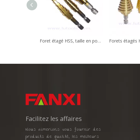
Foret étagé HSS, taille en pouces SD-004
Facilitez les affaires
Nous aimerions vous fournir des
produits de qualité, les meilleurs