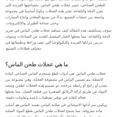
للطحن الصناعي،
تتميز عجلات طحن الماس
بخصائصها الفريدة التي
تعزز الدقة والكفاءة. تعتبر هذه العجلات مكونًا أساسيًا في مجموعة
واسعة من عمليات التصنيع، بدءًا من تصنيع المعادن وإنتاج السيارات
وحتى صناعة الطيران والإلكترونيات.
سوف تستكشف هذه المقالة كيف تساهم عجلات طحن الماس في تعزيز
الدقة والكفاءة، مما يجعلها الخيار المفضل للعديد من الصناعات. وسوف
ندرس مزاياها الفريدة والتكنولوجيا التي تقف وراءها وتطبيقاتها في
مختلف قطاعات التصنيع.
ما هي عجلات طحن الماس؟
عجلات طحن الماس
هي أدوات قطع تستخدم الماس الصناعي كمادة
كاشطة. يتم تضمين الماس في مصفوفة العجلة، وهي مصنوعة من
معدن أو راتنج أو رابطة مزججة. تم تصميم هذه العجلات لطحن وشحذ
المواد عن طريق إزالة الرقائق الصغيرة من قطعة العمل، مما يجعلها
فعالة للغاية في توفير تشطيبات ناعمة وتفاوتات دقيقة.
ويكمن سر أدائها الاستثنائي في صلابة الماس نفسه. الماس هو أصلب
مادة معروفة، مما يسمح لعجلات طحن الماس بقطع المواد الصلبة
بسهولة، مما يوفر سطحًا كاشطًا حادًا للغاية ومتينًا. يتيح ذلك للمصنعين