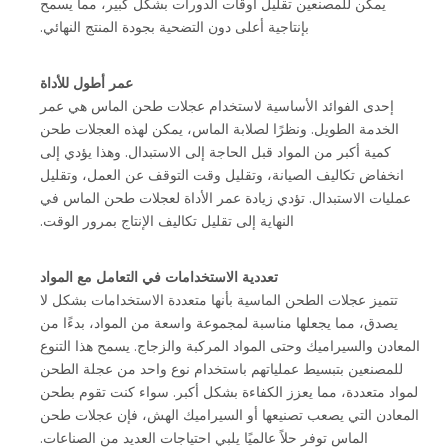
يمكن للمصنعين تقليل أوقات الدورات بشكل كبير، مما يسمح
بإنتاجية أعلى دون التضحية بجودة المنتج النهائي.
عمر أطول للأداة
إحدى الفوائد الأساسية لاستخدام عجلات طحن الماس هي عمر
الخدمة الطويل. ونظرًا لصلابة الماس، يمكن لهذه العجلات طحن
كمية أكبر من المواد قبل الحاجة إلى الاستبدال. وهذا يؤدي إلى
انخفاض تكاليف الصيانة، وتقليل وقت التوقف عن العمل، وتقليل
عمليات الاستبدال. تؤدي زيادة عمر الأداة لعجلات طحن الماس في
النهاية إلى تقليل تكاليف الإنتاج بمرور الوقت.
تعددية الاستخدامات في التعامل مع المواد
تتميز عجلات الطحن الماسية بأنها متعددة الاستخدامات بشكل لا
يصدق، مما يجعلها مناسبة لمجموعة واسعة من المواد، بدءًا من
المعادن والسيراميك وحتى المواد المركبة والزجاج. يسمح هذا التنوع
للمصنعين بتبسيط عملياتهم باستخدام نوع واحد من عجلة الطحن
لمواد متعددة، مما يعزز الكفاءة بشكل أكبر. سواء كنت تقوم بطحن
المعادن التي يصعب تصنيعها أو السيراميك الهش، فإن عجلات طحن
الماس توفر حلاً عالميًا يلبي احتياجات العديد من الصناعات.