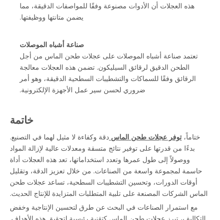
هذه العجلات أن الأدوات مصنوعة وفقًا للمواصفات الدقيقة، مما
يضمن متانتها ووظيفتها.
صناعة أشباه الموصلات
تعتمد صناعة أشباه الموصلات على عجلات طحن الماس من أجل
الطحن الدقيق لرقائق السيليكون. تضمن هذه العجلات معالجة
الرقائق وفقًا للسماكات والتشطيبات السطحية الدقيقة، وهو أمر
ضروري لحسن سير عمل الأجهزة الإلكترونية.
خاتمة
ختاماً،
توفر عجلات طحن الماس
دقة وكفاءة لا مثيل لهما في التصنيع.
بدءًا من قدرتها على توفير نتائج متسقة ومعدلات عالية لإزالة المواد
ووصولاً إلى طول عمرها وتعدد استخداماتها، تعد هذه العجلات أداة
حاسمة لمجموعة واسعة من الصناعات. من خلال تعزيز الدقة، وتقليل
أوقات الدورات، وتحسين التشطيبات السطحية، تساعد عجلات طحن
الماس الشركات المصنعة على تلبية المتطلبات المتزايدة للإنتاج الحديث.
مع استمرار الصناعات في البحث عن طرق لتحسين الإنتاجية وخفض
التكاليف، تبرز عجلات طحن الماس كتقنية رئيسية لتحقيق هذه الأهداف.