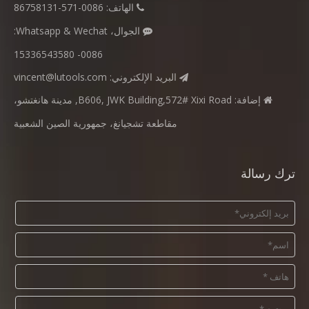
الهاتف: 0086-571-86758131

الجوال، Whatsapp & Wechat:

0086- 15336543580
البريد الإلكتروني:
vincent@lutools.com

إضافة: B606, JWK Building,572# Xixi Road, مدينة هانغتشو،

مقاطعة تشجيانغ، جمهورية الصين الشعبية
ترك رسالة