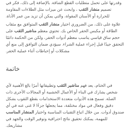
وقدرتها على تحمل متطلبات القطع الشاقة. بالإضافة إلى ذلك، فكر في
تصميم
منشار الثقب
، وابحث عن ميزات مثل الطلاءات المقاومة
للحرارة أو الأسنان المقواة، والتي يمكن أن تزيد من عمر الأداة.
علاوة على ذلك، من الضروري اختيار
منشار الثقب
المتوافق مع مثقاب
الطاقة أو مكبس الحفر الخاص بك. تحتوي معظم
مناشير الثقب
على
حجم ساق قياسي يناسب معظم أدوات الحفر، ولكن من الحكمة دائمًا
التحقق جيدًا قبل إجراء عملية الشراء. سيؤدي ضمان التوافق إلى منع أي
مشكلات أو إحباطات أثناء عملية الحفر.
خاتمة
في الختام، يعد فهم
مناشير الثقب
وتطبيقاتها أمرًا بالغ الأهمية لأي
شخص يشارك في البناء أو الأعمال الخشبية أو المجالات الأخرى ذات
الصلة. تسمح هذه الأدوات متعددة الاستخدامات بقطع الثقوب بشكل
دقيق وفعال في مواد مختلفة، مما يجعلها جزءًا لا غنى عنه في أي
صندوق أدوات. من خلال اتباع التقنيات المناسبة واختيار
المنشار المناسب
للمهمة، يمكنك تحقيق نتائج احترافية وتوفير الوقت والجهد في
مشاريعك.