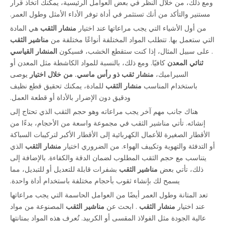
ومع ذلك، من خلال النظر في بعض العوامل الرئيسية، يمكنك اتخاذ قرار
مستنير والتأكد من أنك تستثمر في أداة توفر الأداء الأمثل وطول العمر.
من أول الأشياء التي يجب مراعاتها عند اختيار
منشار الثقب
هي المادة
التي ستعمل بها. تتطلب المواد المختلفة أنواعًا مختلفة من
مناشير الثقب
. على سبيل المثال، إذا كنت ستقطع الخشب، فسيكون
المنشار القياسي
ثنائي المعدن
كافيًا. ومع ذلك، بالنسبة للمواد الكاشطة مثل المعدن أو
السيراميك،
منشار ثقب ذو رأس ماسي. من خلال اختيار
يوصى
باستخدام المناسب
منشار الثقب
للمادة، يمكنك تحقيق قطع نظيف
ودقيق دون الإضرار بالأداة أو قطعة العمل.
هناك جانب مهم آخر يجب مراعاته وهو حجم الثقب الذي تحتاج إلى
إنشائه. تأتي مناشير الثقب في مجموعة واسعة من الأحجام، بدءًا من
الأقطار الصغيرة للأعمال الكهربائية إلى الأقطار الأكبر لتركيبات السباكة
أو التدفئة والتهوية وتكييف الهواء. من الضروري اختيار
منشار الثقب
الذي
يتناسب مع حجم الثقب المطلوب لضمان الدقة والكفاءة. بالإضافة إلى
ذلك، تأتي بعض
مناشير الثقب
بشفرات قابلة للتعديل أو للتبديل، مما
يسمح لك بإنشاء ثقوب بأحجام مختلفة باستخدام أداة واحدة.
تعد المتانة وطول العمر أيضًا من العوامل الحاسمة التي يجب مراعاتها
عند اختيار
منشار الثقب
. ابحث عن
مناشير الثقب
المصنوعة من مواد
عالية الجودة مثل الفولاذ المقسى أو الكربيد. تُعرف هذه المواد بمتانتها