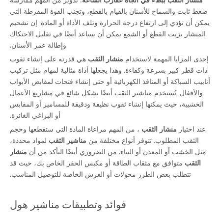
ضغط ثابت والسماح للأسنان بالقيام بالقطع، وتجنب القوة المفرطة التي
يمكن أن تؤدي إلى ارتفاع درجة الحرارة وتلف الأداة أو المادة. إن تشحيم
المنشار بزيت القطع أو الشمع يمكن أن يساعد أيضًا في تقليل الاحتكاك
وإطالة عمر الأسنان.
إحدى المزايا المهمة لاستخدام
منشار الثقب
هي قدرته على إنشاء ثقوب
ذات قطر كبير بسرعة وكفاءة. وهذا يجعلها أداة مثالية لمهام مثل تركيب
أنابيب السباكة أو المنافذ الكهربائية أو حتى إنشاء فتحات لمقابض الأبواب
والأقفال. تُستخدم مناشير الثقب أيضًا بشكل شائع في مشاريع الأعمال
الخشبية، حيث يمكنها إنشاء ثقوب نظيفة ودقيقة للمسامير أو المقابس
أو البراغي الغائرة.
عند اختيار
منشار الثقب
، من المهم مراعاة المادة التي ستقطعها وحجم
الثقب المطلوب. تتوفر أنواع مختلفة من
مناشير الثقب
لمواد محددة،
مثل الخشب أو المعدن أو البناء. من الضروري أيضًا التأكد من أن
منشار
الثقب
متوافق مع مثقاب الطاقة أو مكبس الحفر الخاص بك، حيث قد
تتطلب بعض الطرز محولات أو العرش الخاصة للتوصيل المناسب.
فوائد وتطبيقات مناشير هول