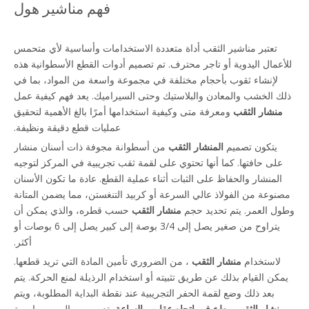
فهم مناشير هول
تعتبر مناشير الثقب أداة متعددة الاستخدامات وأساسية لأي متحمس
للأعمال اليدوية أو تاجر محترف. تم تصميم أدوات القطع الأسطوانية هذه
لإنشاء ثقوب بأحجام مختلفة في مجموعة واسعة من المواد، بما في
ذلك الخشب والمعادن والبلاستيك وحتى السيراميك. يعد فهم كيفية عمل
منشار الثقب
ومعرفة متى وكيفية استخدامها أمرًا بالغ الأهمية لتحقيق
عمليات قطع دقيقة ونظيفة.
يتكون تصميم
المنشار الثقب
من أسطوانة مجوفة ذات أسنان منشار
على حافتها. كما أنها تحتوي على لقمة ثقب تجريبية في المركز لتوجيه
المنشار والحفاظ على الثبات أثناء عملية القطع. عادة ما تكون الأسنان
مصنوعة من الفولاذ عالي السرعة أو كربيد التنغستن، مما يضمن المتانة
وطول العمر. يتم تحديد حجم
منشار الثقب
حسب قطره، والذي يمكن أن
يتراوح من صغير يصل إلى 3/4 بوصة إلى كبير يصل إلى 6 بوصات أو
أكثر.
لاستخدام
منشار الثقب
، من الضروري تأمين المادة التي تريد قطعها.
يمكن القيام بذلك عن طريق تثبيته أو استخدام الرذيلة لمنع الحركة. يتم
بعد ذلك وضع لقمة الحفر التجريبية عند نقطة البداية المطلوبة، ويتم
منشار الثقب ببطء في اتجاه عقارب الساعة.
تدوير من المهم ممارسة