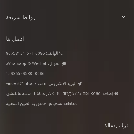
روابط سريعة
اتصل بنا
الهاتف: 0086-571-86758131

الجوال، Whatsapp & Wechat:

0086- 15336543580
البريد الإلكتروني:
vincent@lutools.com

إضافة: B606, JWK Building,572# Xixi Road, مدينة هانغتشو،

مقاطعة تشجيانغ، جمهورية الصين الشعبية
ترك رسالة