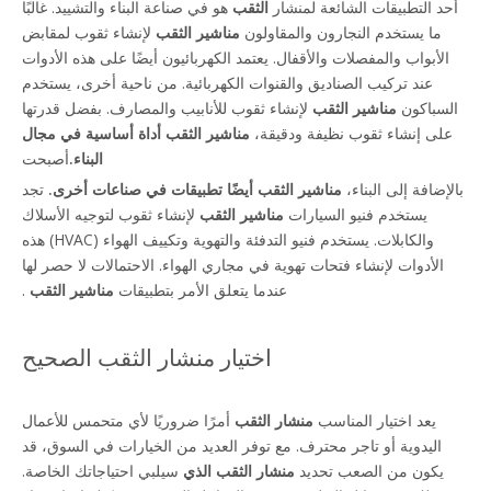
أحد التطبيقات الشائعة لمنشار
الثقب
هو في صناعة البناء والتشييد. غالبًا
ما يستخدم النجارون والمقاولون
مناشير الثقب
لإنشاء ثقوب لمقابض
الأبواب والمفصلات والأقفال. يعتمد الكهربائيون أيضًا على هذه الأدوات
عند تركيب الصناديق والقنوات الكهربائية. من ناحية أخرى، يستخدم
السباكون
مناشير الثقب
لإنشاء ثقوب للأنابيب والمصارف. بفضل قدرتها
على إنشاء ثقوب نظيفة ودقيقة،
مناشير الثقب أداة أساسية في مجال
البناء.
أصبحت
بالإضافة إلى البناء،
مناشير الثقب أيضًا تطبيقات في صناعات أخرى.
تجد
يستخدم فنيو السيارات
مناشير الثقب
لإنشاء ثقوب لتوجيه الأسلاك
والكابلات. يستخدم فنيو التدفئة والتهوية وتكييف الهواء (HVAC) هذه
الأدوات لإنشاء فتحات تهوية في مجاري الهواء. الاحتمالات لا حصر لها
عندما يتعلق الأمر بتطبيقات
مناشير الثقب
.
اختيار منشار الثقب الصحيح
يعد اختيار المناسب
منشار الثقب
أمرًا ضروريًا لأي متحمس للأعمال
اليدوية أو تاجر محترف. مع توفر العديد من الخيارات في السوق، قد
يكون من الصعب تحديد
منشار الثقب الذي
سيلبي احتياجاتك الخاصة.