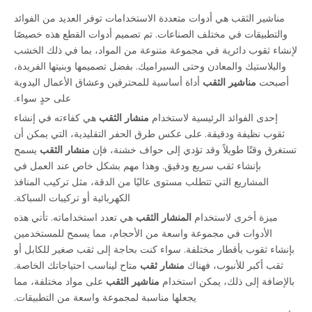
مناشير الثقب هي أدوات متعددة الاستخدامات توفر العديد من الفوائد
والتطبيقات في مختلف الصناعات. تم تصميم أدوات القطع هذه خصيصًا
لإنشاء ثقوب دائرية في مجموعة متنوعة من المواد، بما في ذلك الخشب
والبلاستيك والمعادن وحتى السيراميك. بفضل تصميمها وبنيتها الفريدة،
أصبحت
مناشير الثقب
أداة أساسية للمحترفين وعشاق الأعمال اليدوية
على حدٍ سواء.
إحدى الفوائد الرئيسية لاستخدام
منشار الثقب
هي كفاءته في إنشاء
ثقوب نظيفة ودقيقة. على عكس طرق الحفر التقليدية، التي يمكن أن
تستغرق وقتًا طويلاً وقد تؤدي إلى حواف خشنة، فإن
منشار الثقب
يسمح
بإنشاء ثقب سريع ودقيق. وهذا مهم بشكل خاص عند العمل في
المشاريع التي تتطلب مستوى عاليًا من الدقة، مثل تركيب المنافذ
الكهربائية أو تركيبات السباكة.
ميزة أخرى لاستخدام
المنشار الثقب
هي تعدد استخداماته. تأتي هذه
الأدوات في مجموعة واسعة من الأحجام، مما يسمح للمستخدمين
بإنشاء ثقوب بأقطار مختلفة. سواء كنت بحاجة إلى ثقب صغير للكابل أو
ثقب أكبر للأنبوب، فهناك
منشار ثقب
متاح ليناسب احتياجاتك الخاصة.
بالإضافة إلى ذلك، يمكن استخدام
مناشير الثقب
على مواد مختلفة، مما
يجعلها مناسبة لمجموعة واسعة من التطبيقات.