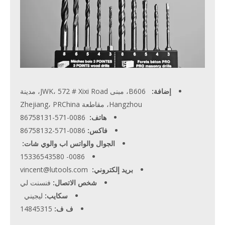
إضافة:
B606، مبنى JWK، 572 # Xixi Road، مدينة
Hangzhou، مقاطعة Zhejiang، PRChina
هاتف:
0086-571-86758131
فاكس:
0086-571-86758132
الجوال والواتس اب والوي شات:
0086- 15336543580
بريد إلكتروني:
vincent@lutools.com
شخص الاتصال:
فنسنت لي
سكايب:
ليجيني
ف ف:
14845315