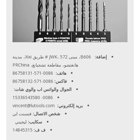
إضافة:
B606، مبنى JWK، 572 # طريق Xixi، مدينة
هانغتشو، مقاطعة تشجيانغ، PRChina
هاتف:
0086-571-86758131
فاكس:
0086-571-86758132
الجوال والواتس اب والوي شات:
0086- 15336543580
بريد إلكتروني:
vincent@lutools.com
شخص الاتصال:
فنسنت لي
سكايب:
ليجيني
ف ف:
14845315