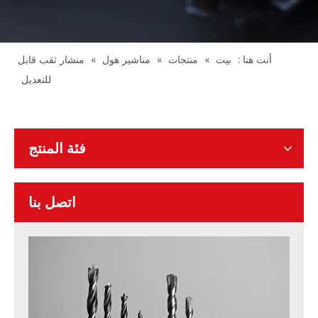
أنت هنا :
بيت
»
منتجات
»
مناشير هول
»
منشار ثقب قابل
للتعديل
فئة المنتج
اتصل بنا