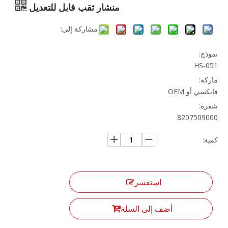
منشار ثقب قابل للتعديل
مشاركة إلى:
نموذج:
HS-051
ماركة:
فانكسي أو OEM
شفرة:
8207509000
كمية:
استفسر
أضف إلى السلة