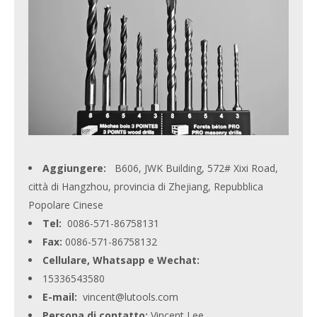
Aggiungere:
B606, JWK Building, 572# Xixi Road,
città di Hangzhou, provincia di Zhejiang, Repubblica
Popolare Cinese
Tel:
0086-571-86758131
Fax:
0086-571-86758132
Cellulare, Whatsapp e Wechat:
15336543580
E-mail:
vincent@lutools.com
Persona di contatto:
Vincent Lee